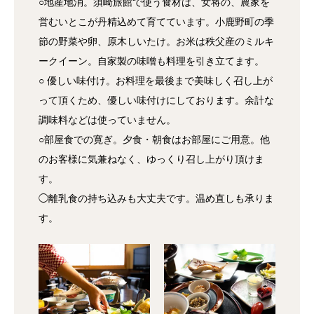
○地産地消。須崎旅館で使う食材は、女将の、農家を
営むいとこが丹精込めて育てています。小鹿野町の季
節の野菜や卵、原木しいたけ。お米は秩父産のミルキ
ークイーン。自家製の味噌も料理を引き立てます。
○ 優しい味付け。お料理を最後まで美味しく召し上が
って頂くため、優しい味付けにしております。余計な
調味料などは使っていません。
○部屋食での寛ぎ。夕食・朝食はお部屋にご用意。他
のお客様に気兼ねなく、ゆっくり召し上がり頂けま
す。
◯離乳食の持ち込みも大丈夫です。温め直しも承りま
す。