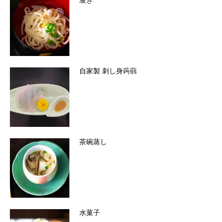
凌ぎ
自家製 刺し身蒟蒻
茶碗蒸し
水菓子