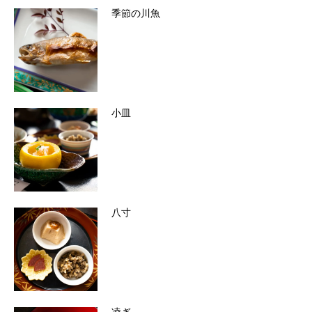
季節の川魚
小皿
八寸