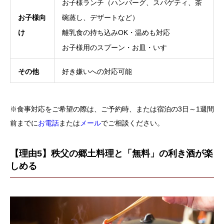
お子様ランチ（ハンバーグ、スパゲティ、茶
お子様向
碗蒸し、デザートなど）
け
離乳食の持ち込みOK・温めも対応
お子様用のスプーン・お皿・いす
その他
好き嫌いへの対応可能
※食事対応をご希望の際は、ご予約時、または宿泊の3日～1週間
前までに
お電話
または
メール
でご相談ください。
【理由5】秩父の郷土料理と「無料」の利き酒が楽
しめる