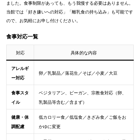
ました。食事制限があっても、もう我慢する必要はありません。
当館では「好き嫌いへの対応」「離乳食の持ち込み」も可能です
ので、お気軽にお申し付けください。
食事対応一覧
対応
具体的な内容
アレルギ
卵／乳製品／落花生／そば／小麦／大豆
ー対応
食事スタ
ベジタリアン、ビーガン、宗教食対応（卵、
イル
乳製品等含む／含まず）
健康・体
低カロリー食／低塩食／きざみ食／ご飯をお
調配慮
かゆに変更