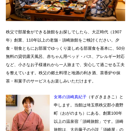
秩父で部屋食ができる旅館をお探しでしたら、大正時代（1907
年）創業、110年以上の老舗・須崎旅館をご検討ください。​夕
食・朝食ともにお部屋でゆっくり楽しめる部屋食を基本に、50分
無料の貸切露天風呂、赤ちゃん用ベッド・バス、アレルギー対応
など、小さなお子様連れから一人旅まで、安心して過ごせる工夫
を整えています。​秩父の郷土料理と地酒の利き酒、茶香炉や抹
茶・和菓子のサービスもお楽しみいただけます。
女将の須崎真紀子
（すざきまきこ）と
申します。当館は埼玉県秩父郡小鹿野
町（おがのまち）にある、創業100年
以上の温泉宿「須崎旅館」です。須崎
旅館は、大谷藤子の小説「須崎屋」の