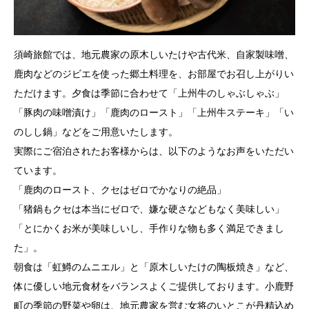
須崎旅館では、地元農家の原木しいたけや古代米、自家製味噌、
鹿肉などのジビエを使った郷土料理を、お部屋でお召し上がりい
ただけます。夕食は季節に合わせて「上州牛のしゃぶしゃぶ」
「豚肉の味噌漬け」「鹿肉のロースト」「上州牛ステーキ」「い
のしし鍋」などをご用意いたします。
実際にご宿泊されたお客様からは、以下のようなお声をいただい
ています。
「鹿肉のロースト、クセはゼロでかなりの絶品」
「猪鍋もクセは本当にゼロで、嫌な硬さなどもなく美味しい」
「とにかくお米が美味しいし、手作りな物も多く満足できまし
た」。
朝食は「虹鱒のムニエル」と「原木しいたけの陶板焼き」など、
体に優しい地元食材をバランスよくご提供しております。小鹿野
町の季節の野菜や卵は、地元農家を営む女将のいとこが丹精込め