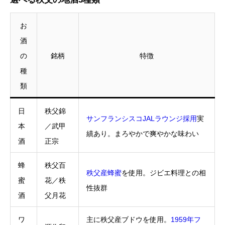
お
酒
の
銘柄
特徴
種
類
日
秩父錦
サンフランシスコJALラウンジ採用
実
本
／武甲
績あり。まろやかで爽やかな味わい
酒
正宗
蜂
秩父百
秩父産蜂蜜
を使用。ジビエ料理との相
蜜
花／秩
性抜群
酒
父月花
ワ
主に秩父産ブドウを使用。
1959年フ