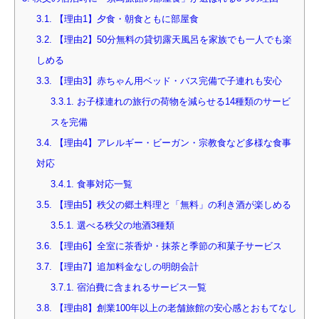
3.1.
【理由1】夕食・朝食ともに部屋食
3.2.
【理由2】50分無料の貸切露天風呂を家族でも一人でも楽
しめる
3.3.
【理由3】赤ちゃん用ベッド・バス完備で子連れも安心
3.3.1.
お子様連れの旅行の荷物を減らせる14種類のサービ
スを完備
3.4.
【理由4】アレルギー・ビーガン・宗教食など多様な食事
対応
3.4.1.
食事対応一覧
3.5.
【理由5】秩父の郷土料理と「無料」の利き酒が楽しめる
3.5.1.
選べる秩父の地酒3種類
3.6.
【理由6】全室に茶香炉・抹茶と季節の和菓子サービス
3.7.
【理由7】追加料金なしの明朗会計
3.7.1.
宿泊費に含まれるサービス一覧
3.8.
【理由8】創業100年以上の老舗旅館の安心感とおもてなし