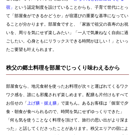
宿」
という認定制度を設けていることからも、子育て世代にとっ
て「部屋食ができるかどうか」が宿選びの重要な基準になってい
ることが分かります。部屋食ですと、「家族で祖父の喜寿のお祝
いを、周りを気にせず楽しみたい」「一人で気兼ねなく自由に過
ごしたい。心身ともにリラックスできる時間がほしい！」といっ
たご要望も叶えられます。
秩父の郷土料理を部屋でじっくり味わえるから
部屋食なら、地元食材を使ったお料理が次々と運ばれてくるワク
ワク感を、誰にも邪魔されず楽しめます。配膳も片付けもすべて
お任せの「
上げ膳・据え膳
」で楽ちん。あるお客様は「個室で夕
食・朝食が食べられるので、時間を気にせずゆっくりできた」
「何も気を使うことなく料理を頂けて、旅行の思い出がより深ま
った」と話してくださったことがあります。秩父エリアの宿によ