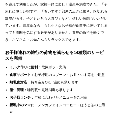
を連れて利用したが、家族一緒に楽しく温泉を満喫できた」「子
連れに優しい宿です」「着いてすぐ部屋の広さに驚き、区切れる
部屋があり、子どもたちも大喜び」など、嬉しい感想もいただい
ています。部屋食なら、もし小さなお子様が食事中に泣いてしま
っても周囲を気にする必要がありません。育児の負担を軽くで
き、お父さん・お母さんもリラックスできます。
お子様連れの旅行の荷物を減らせる14種類のサービ
スを完備
ミルク作りに便利
：電気ポット完備
食事サポート
：お子様用のスプーン・お皿・いす等をご用意
離乳食対応
：持ち込みOK、温めも承ります
衛生管理
：哺乳瓶の煮沸消毒も承ります
お子様ランチ
：年齢に合わせたメニューをご用意
授乳中のママに
：ノンカフェインコーヒー・ほうじ茶のご用
意