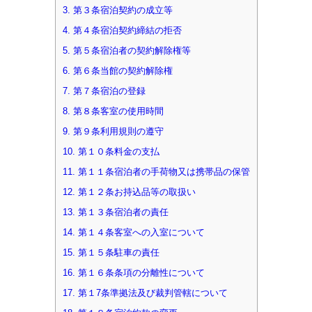
3.
第３条宿泊契約の成立等
4.
第４条宿泊契約締結の拒否
5.
第５条宿泊者の契約解除権等
6.
第６条当館の契約解除権
7.
第７条宿泊の登録
8.
第８条客室の使用時間
9.
第９条利用規則の遵守
10.
第１０条料金の支払
11.
第１１条宿泊者の手荷物又は携帯品の保管
12.
第１２条お持込品等の取扱い
13.
第１３条宿泊者の責任
14.
第１４条客室への入室について
15.
第１５条駐車の責任
16.
第１６条条項の分離性について
17.
第１7条準拠法及び裁判管轄について