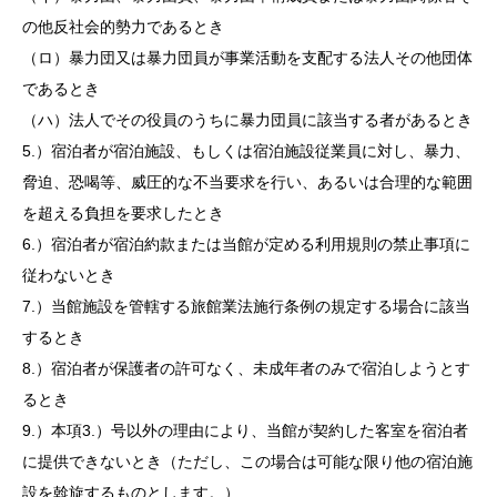
の他反社会的勢力であるとき
（ロ）暴力団又は暴力団員が事業活動を支配する法人その他団体
であるとき
（ハ）法人でその役員のうちに暴力団員に該当する者があるとき
5.）宿泊者が宿泊施設、もしくは宿泊施設従業員に対し、暴力、
脅迫、恐喝等、威圧的な不当要求を行い、あるいは合理的な範囲
を超える負担を要求したとき
6.）宿泊者が宿泊約款または当館が定める利用規則の禁止事項に
従わないとき
7.）当館施設を管轄する旅館業法施行条例の規定する場合に該当
するとき
8.）宿泊者が保護者の許可なく、未成年者のみで宿泊しようとす
るとき
9.）本項3.）号以外の理由により、当館が契約した客室を宿泊者
に提供できないとき（ただし、この場合は可能な限り他の宿泊施
設を斡旋するものとします。）