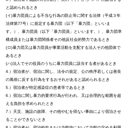
と認められるとき
(イ)暴力団員による不当な行為の防止等に関する法律（平成３年
法律第77号）に規定する暴力団（以下「暴力団」といいま
す。）、暴力団員（以下「暴力団員」といいます。）、暴力団準
構成員または暴力団関係者その他反社会的勢力であるとき
(ロ)暴力団又は暴力団員が事業活動を支配する法人その他団体で
あるとき
(ハ)法人でその役員のうちに暴力団員に該当する者があるとき
4.）宿泊者が、宿泊に関し、法令の規定、公の秩序若しくは善良
の風俗に反する行為をするおそれがあると認められるとき
5.）宿泊者が特定感染症の患者等であるとき
6.）宿泊に関し暴力的要求行為が行われ、又は合理的な範囲を超
える負担を求められたとき
7.）天災、施設の故障、その他やむを得ない事由により宿泊させ
ることができないとき
8.）宿泊者が、宿泊約款または当館内において当館の定める利用